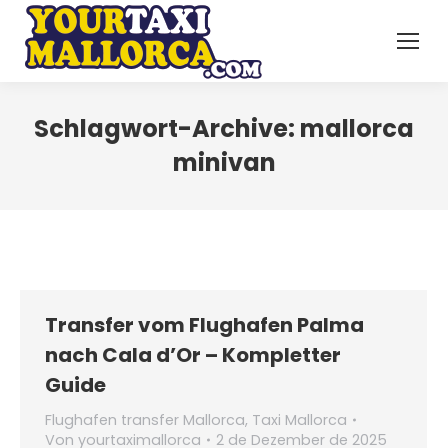
Schlagwort-Archive:
mallorca
minivan
Transfer vom Flughafen Palma
nach Cala d’Or – Kompletter
Guide
Flughafen transfer Mallorca
,
Taxi Mallorca
Von
yourtaximallorca
2 de Dezember de 2025