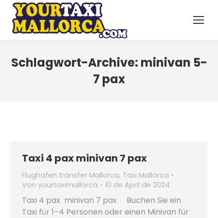
Schlagwort-Archive:
minivan 5-
7 pax
Taxi 4 pax minivan 7 pax
Flughafen transfer Mallorca
,
Taxi Mallorca
Von
yourtaximallorca
10 de April de 2024
Taxi 4 pax minivan 7 pax Buchen Sie ein
Taxi für 1–4 Personen oder einen Minivan für