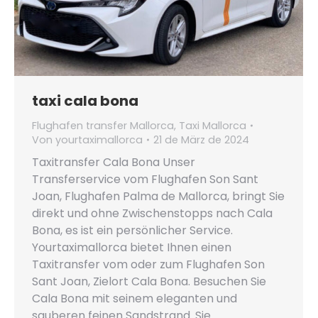
taxi cala bona
Flughafen transfer Mallorca
,
Taxi Mallorca
Von
yourtaximallorca
21 de März de 2024
Taxitransfer Cala Bona Unser
Transferservice vom Flughafen Son Sant
Joan, Flughafen Palma de Mallorca, bringt Sie
direkt und ohne Zwischenstopps nach Cala
Bona, es ist ein persönlicher Service.
Yourtaximallorca bietet Ihnen einen
Taxitransfer vom oder zum Flughafen Son
Sant Joan, Zielort Cala Bona. Besuchen Sie
Cala Bona mit seinem eleganten und
sauberen feinen Sandstrand. Sie…