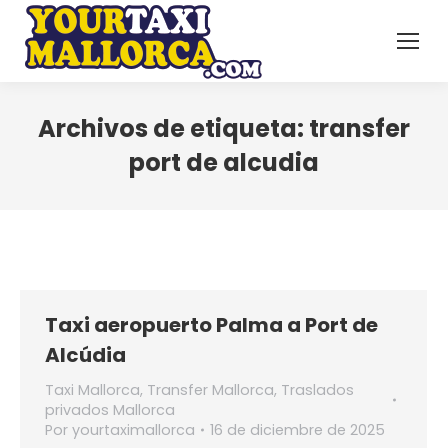
Archivos de etiqueta:
transfer
port de alcudia
Taxi aeropuerto Palma a Port de
Alcúdia
Taxi Mallorca
,
Transfer Mallorca
,
Traslados
privados Mallorca
Por
yourtaximallorca
16 de diciembre de 2025