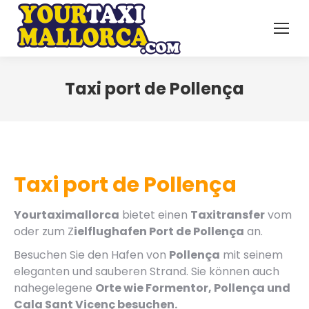
Taxi port de Pollença
Taxi port de Pollença
Yourtaximallorca
bietet einen
Taxitransfer
vom
oder zum Z
ielflughafen Port de Pollença
an.
Besuchen Sie den Hafen von
Pollença
mit seinem
eleganten und sauberen Strand. Sie können auch
nahegelegene
Orte wie Formentor, Pollença und
Cala Sant Vicenç besuchen.