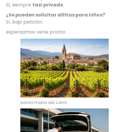
Sí, siempre
taxi privado
.
¿Se pueden solicitar sillitas para niños?
Sí, bajo petición.
esperaamos verle pronto
santa maria del cami