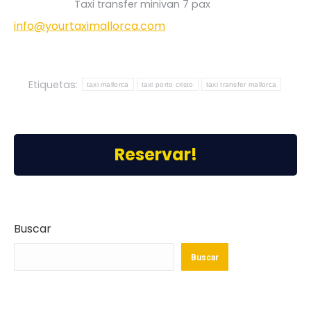
Taxi transfer minivan 7 pax
info@yourtaximallorca.com
Etiquetas:
taxi mallorca
taxi porto cristo
taxi transfer mallorca
Reservar!
Buscar
Buscar