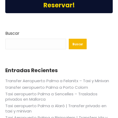
Reservar!
Buscar
Buscar
Entradas Recientes
Transfer Aeropuerto Palma a Felanitx – Taxi y Minivan
transfer aeropuerto Palma a Porto Colom
Taxi aeropuerto Palma a Sencelles – Traslados
privados en Mallorca
Taxi aeropuerto Palma a Alaró | Transfer privado en
taxi y minivan
Taxi Aeropuerto Palma a Binissalem | Transfers Ida y