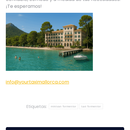
¡Te esperamos!
info@yourtaximallorca.com
Etiquetas:
minivan formentor
taxi formentor