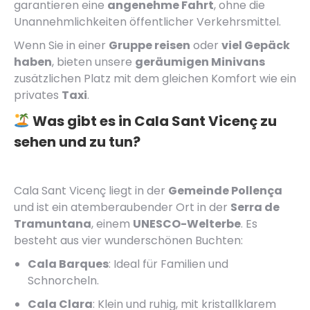
garantieren eine
angenehme Fahrt
, ohne die
Unannehmlichkeiten öffentlicher Verkehrsmittel.
Wenn Sie in einer
Gruppe reisen
oder
viel Gepäck
haben
, bieten unsere
geräumigen Minivans
zusätzlichen Platz mit dem gleichen Komfort wie ein
privates
Taxi
.
Was gibt es in Cala Sant Vicenç zu
sehen und zu tun?
Cala Sant Vicenç liegt in der
Gemeinde Pollença
und ist ein atemberaubender Ort in der
Serra de
Tramuntana
, einem
UNESCO-Welterbe
. Es
besteht aus vier wunderschönen Buchten:
Cala Barques
: Ideal für Familien und
Schnorcheln.
Cala Clara
: Klein und ruhig, mit kristallklarem