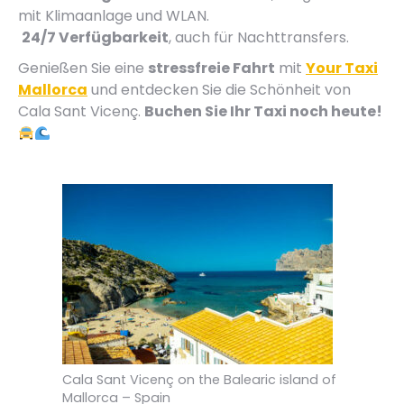
mit Klimaanlage und WLAN.
24/7 Verfügbarkeit
, auch für Nachttransfers.
Genießen Sie eine
stressfreie Fahrt
mit
Your Taxi
Mallorca
und entdecken Sie die Schönheit von
Cala Sant Vicenç.
Buchen Sie Ihr Taxi noch heute!
Cala Sant Vicenç on the Balearic island of
Mallorca – Spain