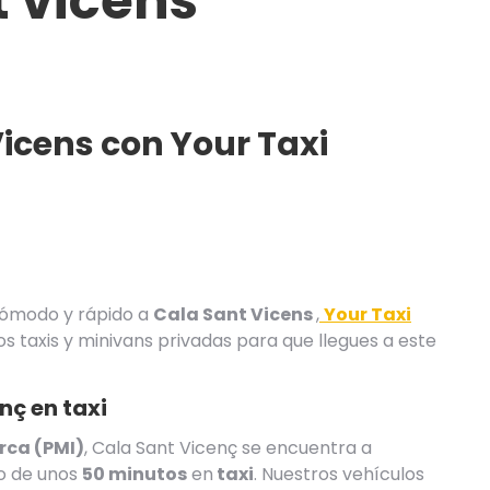
t vicens
Vicens con
Your Taxi
ómodo y rápido a
Cala Sant Vicens
,
Your Taxi
s taxis y minivans privadas para que llegues a este
nç en taxi
rca (PMI)
, Cala Sant Vicenç se encuentra a
to de unos
50 minutos
en
taxi
. Nuestros vehículos