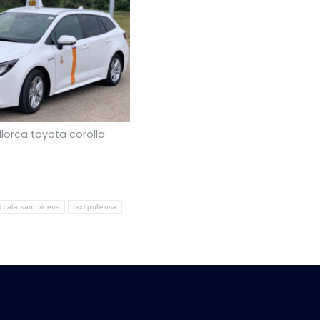
llorca toyota corolla
i cala sant vicens
taxi pollensa