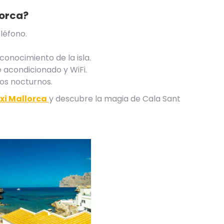
lorca
?
léfono.
onocimiento de la isla.
re acondicionado y WiFi.
dos nocturnos.
xi Mallorca
y descubre la magia de Cala Sant