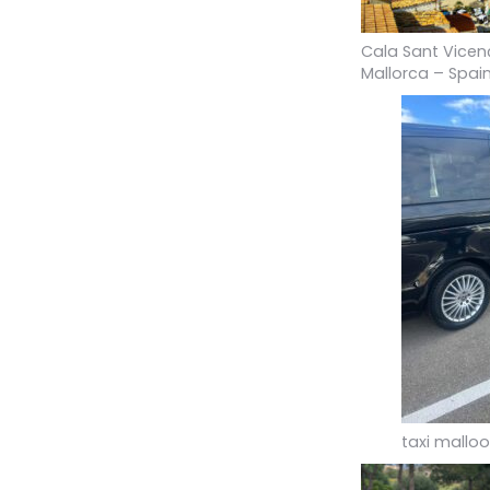
Cala Sant Vicenç
Mallorca – Spai
taxi malloo