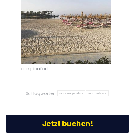
can picafort
Schlagwörter:
taxi can picafort
taxi mallorca
Jetzt buchen!